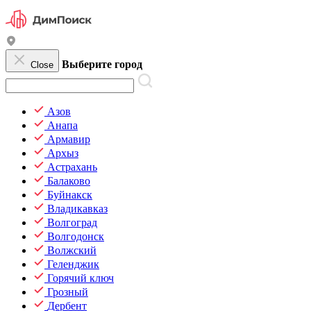
Выберите город
Close
Азов
Анапа
Армавир
Архыз
Астрахань
Балаково
Буйнакск
Владикавказ
Волгоград
Волгодонск
Волжский
Геленджик
Горячий ключ
Грозный
Дербент