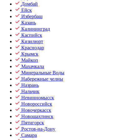
Домбай
Ейск
Избербаш
Казань
Калининград
Каспийск
Кизилюрт
Краснодар
Крымск
Майкоп
Махачкала
Минеральные Воды
Набережные челны
Назрань
Нальчик
Невинномысск
Новороссийск
Новочеркасск
Новошахтинск
Пятигорск
Ростов-на-Дону
Самара