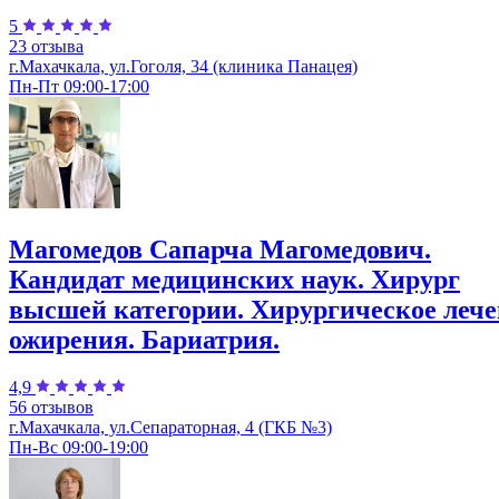
5
23 отзыва
г.Махачкала, ул.Гоголя, 34 (клиника Панацея)
Пн-Пт 09:00-17:00
Магомедов Сапарча Магомедович.
Кандидат медицинских наук. Хирург
высшей категории. Хирургическое леч
ожирения. Бариатрия.
4,9
56 отзывов
г.Махачкала, ул.Сепараторная, 4 (ГКБ №3)
Пн-Вс 09:00-19:00