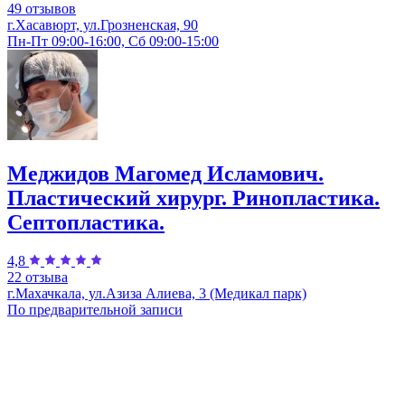
49 отзывов
г.Хасавюрт, ул.Грозненская, 90
Пн-Пт 09:00-16:00, Сб 09:00-15:00
Меджидов Магомед Исламович.
Пластический хирург. Ринопластика.
Септопластика.
4,8
22 отзыва
г.Махачкала, ул.Азиза Алиева, 3 (Медикал парк)
По предварительной записи