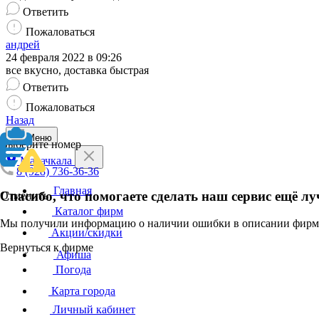
Ответить
Пожаловаться
андрей
24 февраля 2022 в 09:26
все вкусно, доставка быстрая
Ответить
Пожаловаться
Назад
Меню
Выберите номер
Махачкала
8 (928) 736-36-36
Главная
Спасибо, что помогаете сделать наш сервис ещё лу
Отменить
Каталог фирм
Мы получили информацию о наличии ошибки в описании фирмы
Акции/скидки
Вернуться к фирме
Афиша
Погода
Карта города
Личный кабинет