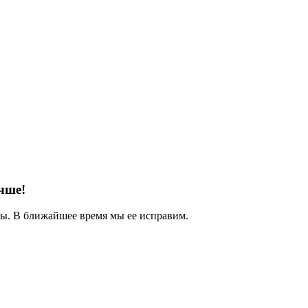
чше!
. В ближайшее время мы ее исправим.