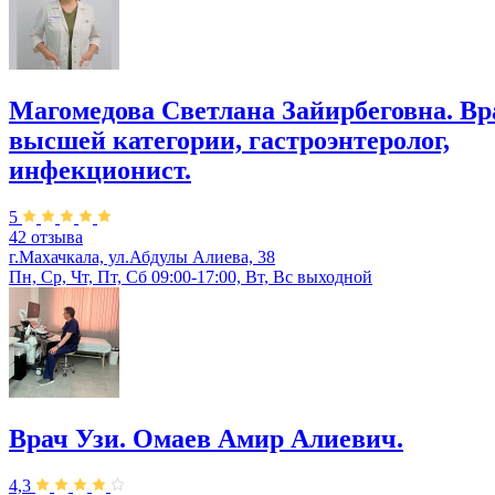
Магомедова Светлана Зайирбеговна. Вр
высшей категории, гастроэнтеролог,
инфекционист.
5
42 отзыва
г.Махачкала, ул.Абдулы Алиева, 38
Пн, Ср, Чт, Пт, Сб 09:00-17:00, Вт, Вс выходной
Врач Узи. Омаев Амир Алиевич.
4,3