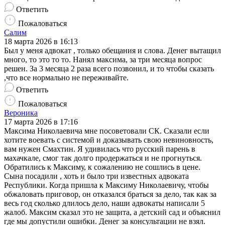
Ответить
Пожаловаться
Салим
18 марта 2026 в 16:13
Был у меня адвокат , только обещания и слова. Денег вытащил
много, то это то то. Нанял максима, за три месяца вопрос
решен. За 3 месяца 2 раза всего позвонил, и то чтобы сказать
,что все нормально не переживайте.
Ответить
Пожаловаться
Вероника
17 марта 2026 в 17:16
Максима Николаевича мне посоветовали СК. Сказали если
хотите воевать с системой и доказывать свою невиновность,
вам нужен Смахтин. Я удивилась что русский парень в
махачкале, смог так долго продержаться и не прогнуться.
Обратились к Максиму, к сожалению не сошлись в цене.
Сына посадили , хоть и было три известных адвоката
Республики. Когда пришла к Максиму Николаевичу, чтобы
обжаловать приговор, он отказался браться за дело, так как за
весь год сколько длилось дело, наши адвокаты написали 5
жалоб. Максим сказал это не защита, а детский сад и объяснил
где мы допустили ошибки. Денег за консультации не взял.