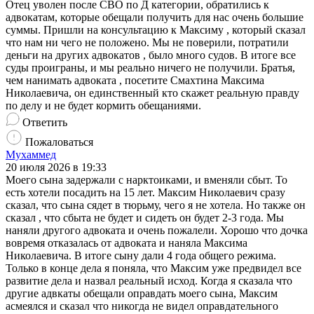
Отец уволен после СВО по Д категории, обратились к
адвокатам, которые обещали получить для нас очень большие
суммы. Пришли на консультацию к Максиму , который сказал
что нам ни чего не положено. Мы не поверили, потратили
деньги на других адвокатов , было много судов. В итоге все
суды проиграны, и мы реально ничего не получили. Братья,
чем нанимать адвоката , посетите Смахтина Максима
Николаевича, он единственный кто скажет реальную правду
по делу и не будет кормить обещаниями.
Ответить
Пожаловаться
Мухаммед
20 июля 2026 в 19:33
Моего сына задержали с нарктоиками, и вменяли сбыт. То
есть хотели посадить на 15 лет. Максим Николаевич сразу
сказал, что сына сядет в тюрьму, чего я не хотела. Но также он
сказал , что сбыта не будет и сидеть он будет 2-3 года. Мы
наняли другого адвоката и очень пожалели. Хорошо что дочка
вовремя отказалась от адвоката и наняла Максима
Николаевича. В итоге сыну дали 4 года общего режима.
Только в конце дела я поняла, что Максим уже предвидел все
развитие дела и назвал реальный исход. Когда я сказала что
другие адвкаты обещали оправдать моего сына, Максим
асмеялся и сказал что никогда не видел оправдательного