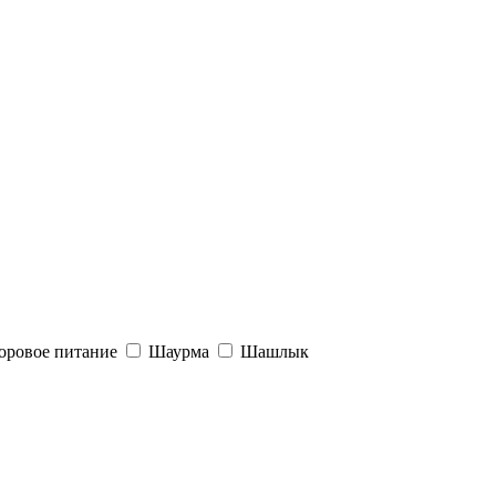
оровое питание
Шаурма
Шашлык