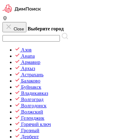
Выберите город
Close
Азов
Анапа
Армавир
Архыз
Астрахань
Балаково
Буйнакск
Владикавказ
Волгоград
Волгодонск
Волжский
Геленджик
Горячий ключ
Грозный
Дербент