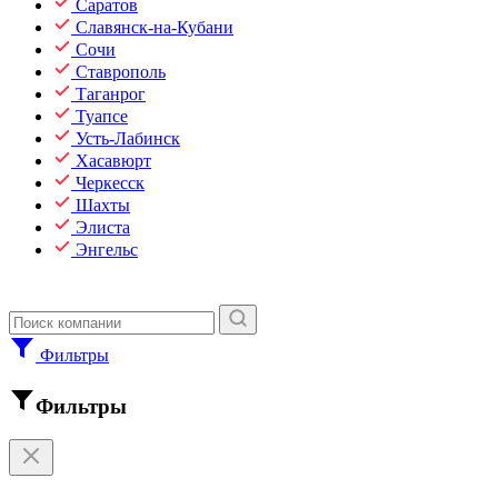
Саратов
Славянск-на-Кубани
Сочи
Ставрополь
Таганрог
Туапсе
Усть-Лабинск
Хасавюрт
Черкесск
Шахты
Элиста
Энгельс
Фильтры
Фильтры