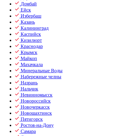
Домбай
Ейск
Избербаш
Казань
Калининград
Каспийск
Кизилюрт
Краснодар
Крымск
Майкоп
Махачкала
Минеральные Воды
Набережные челны
Назрань
Нальчик
Невинномысск
Новороссийск
Новочеркасск
Новошахтинск
Пятигорск
Ростов-на-Дону
Самара