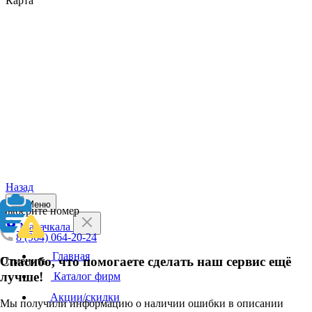
Карта
Назад
Меню
Выберите номер
Махачкала
8 (964) 064-20-24
Главная
Спасибо, что помогаете сделать наш сервис ещё
Отменить
лучше!
Каталог фирм
Акции/скидки
Мы получили информацию о наличии ошибки в описании